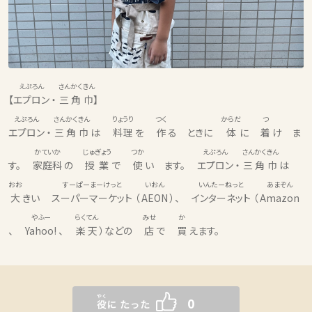
えぷろん
さんかくきん
【
エプロン
・
三角巾
】
えぷろん
さんかくきん
りょうり
つく
からだ
つ
エプロン
・
三角巾
は
料理
を
作
る ときに
体
に
着
け ま
かていか
じゅぎょう
つか
えぷろん
さんかくきん
す。
家庭科
の
授業
で
使
い ます。
エプロン
・
三角巾
は
おお
すーぱーまーけっと
いおん
いんたーねっと
あまぞん
大
きい
スーパーマーケット
（
AEON
）、
インターネット
（
Amazon
やふー
らくてん
みせ
か
、
Yahoo!
、
楽天
）などの
店
で
買
えます。
0