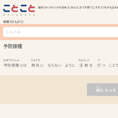
海外（かいがい）から日本（にほん）にきて子育て（こそだて）をがんばる
検索（けんさく）
予防接種
よぼうせっしゅ
びょうき
ちゅうしゃ
う
予防接種
とは
病気
に ならない ように
注射
を
打
つ ことで