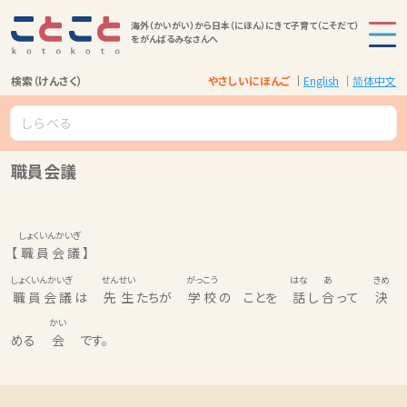
海外（かいがい）から日本（にほん）にきて子育て（こそだて）
をがんばるみなさんへ
検索（けんさく）
やさしいにほんご
English
简体中文
職員会議
しょくいんかいぎ
【
職員会議
】
しょくいんかいぎ
せんせい
がっこう
はな
あ
きめ
職員会議
は
先生
たちが
学校
の ことを
話
し
合
って
決
かい
める
会
です。