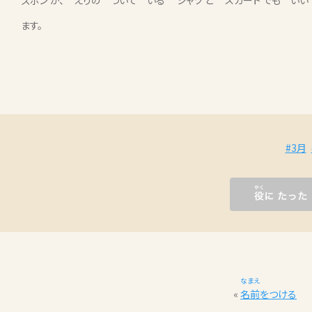
ズボン
か、 えりの ついて いる
シャツ
と
スカート
でも いい
ます。
#3月
なまえ
«
名前
をつける