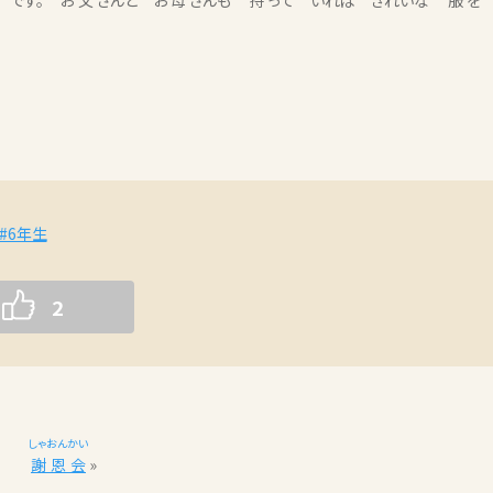
 です。 お
父
さんと お
母
さんも
持
って いれば きれいな
服
#6年生
2
しゃおんかい
謝恩会
»