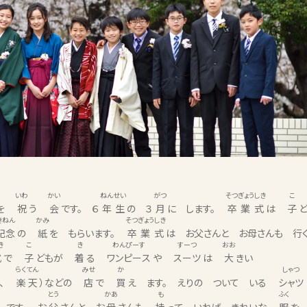
いわ
かい
ねんせい
がつ
そつぎょうしき
こ
とを
祝
う
会
です。 ６
年生
の ３
月
に します。
卒業式
は
子
ども
きねん
かみ
そつぎょうしき
記念
の
紙
を もらいます。
卒業式
は お父さんと お母さんも 行く こ
き
こ
き
わんぴーす
すーつ
おお
式
で
子
どもが
着
る
ワンピース
や
スーツ
は
大
きい
らくてん
みせ
か
しゃつ
、
楽天
）などの
店
で
買
え ます。 えりの ついて いる
シャツ
とう
かあ
も
ふく