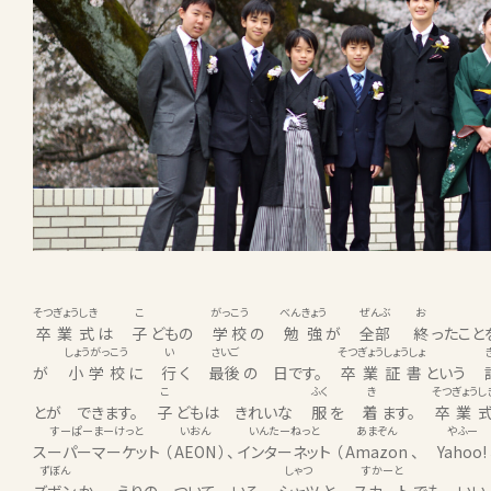
そつぎょうしき
こ
がっこう
べんきょう
ぜんぶ
お
卒業式
は
子
どもの
学校
の
勉強
が
全部
終
ったこ
しょうがっこう
い
さいご
そつぎょうしょうしょ
が
小学校
に
行
く
最後
の 日です。
卒業証書
という
こ
ふく
き
そつぎょうし
とが できます。
子
どもは きれいな
服
を
着
ます。
卒業
すーぱーまーけっと
いおん
いんたーねっと
あまぞん
やふー
スーパーマーケット
（
AEON
）、
インターネット
（
Amazon
、
Yahoo!
ずぼん
しゃつ
すかーと