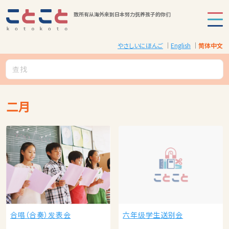
致所有从海外来到日本努力抚养孩子的你们
やさしいにほんご
English
简体中文
二月
合唱（合奏）发表会
六年级学生送别会