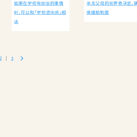
如果在学校有烦恼的事情
单亲父母的抚养费决定，
时，可以和「学校咨询师」相
保援助制度
谈
2
3