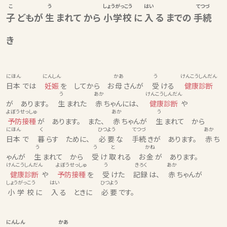
こ
う
しょうがっこう
はい
てつづ
子
どもが
生
まれて から
小学校
に
入
る までの
手続
き
にほん
にんしん
かあ
う
けんこうしんだん
日本
では
妊娠
を してから お
母
さんが
受
ける
健康診断
う
あか
けんこうしんだん
が あります。
生
まれた
赤
ちゃんには、
健康診断
や
よぼうせっしゅ
あか
う
予防接種
が あります。 また、
赤
ちゃんが
生
まれて から
にほん
く
ひつよう
てつづ
あか
日本
で
暮
らす ために、
必要
な
手続
きが あります。
赤
ち
う
う
と
かね
ゃんが
生
まれて から
受
け
取
れる お
金
が あります。
けんこうしんだん
よぼうせっしゅ
う
きろく
あか
健康診断
や
予防接種
を
受
けた
記録
は、
赤
ちゃんが
しょうがっこう
はい
ひつよう
小学校
に
入
る ときに
必要
です。
にんしん
かあ