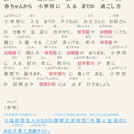
赤
ちゃんから
小学校
に
入
る までの
過
ごし
方
しょうがっこう
はい
こ
とう
かあ
小学校
に
入
る までの
子
どもは、 お
父
さんと お
母
さん
しごと
せいかつ
あ
ほいくえん
ようちえん
の
仕事
や
生 活
に
合
わせて、
保育園
や
幼稚園
・こども
えん
にゅうえん
おお
まち
ほいくえん
園
に
入園
する ことが
多
いです。
町
の
保育園
や
ようちえん
こじん
ほいくえん
ようちえん
しょうがっこう
幼稚園
と
個人
の
保育園
と
幼稚園
が あります。
小学校
はい
まえ
とし
まち
しゅうがくあんない
いえ
に
入
る
前
の
年
に、
町
から
就学案内
が
家
に
ゆうびん
とど
しゅうがくあんない
か
しょうがっこう
郵便
で
届
きます。
就学案内
に
書
いて ある、
小学校
せつめいかい
けんこうしんだん
かなら
い
の
説明会
や
健康診断
には
必
ず
行
きましょう。
さんこう
（
参考
）
こうえきざいだんほうじん
こくさいこうりゅうざいだん
がいこくにんじゅうみん
公益財団法人
かながわ
国際交流財団
「
外国人住民
のた
こそだて
しえんさいと
めの
子育
て
支援サイト
」