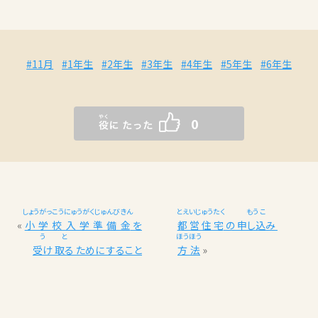
#11月
#1年生
#2年生
#3年生
#4年生
#5年生
#6年生
0
しょうがっこうにゅうがくじゅんびきん
とえいじゅうたく
もう こ
«
小学校入学準備金
を
都営住宅
の
申し込み
う
と
ほうほう
受け
取る
ために すること
方法
»