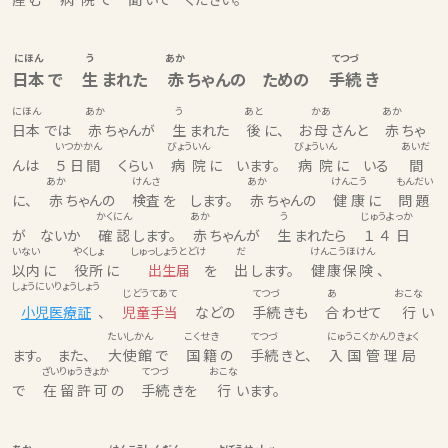
にほん
う
あか
てつづ
日本
で
生
まれた
赤
ちゃんの ための
手続
き
にほん
あか
う
あと
かあ
あか
日本
では
赤
ちゃんが
生
まれた
後
に、 お
母
さんと
赤
ちゃ
いつかかん
びょういん
びょういん
あいだ
んは
５日間
くらい
病院
に います。
病院
に いる
間
あか
けんさ
あか
けんこう
もんだい
に、
赤
ちゃんの
検査
を します。
赤
ちゃんの
健康
に
問題
かくにん
あか
う
じゅうよっか
が ないか
確認
します。
赤
ちゃんが
生
まれたら
１４日
いない
やくしょ
しゅっしょうとどけ
だ
けんこうほけん
以内
に
役所
に
出生届
を
出
します。
健康保険
、
しょうにいりょうしょう
じどうてあて
てつづ
あ
おこな
小児医療証
、
児童手当
などの
手続
きも
合
わせて
行
い
たいしかん
こくせき
てつづ
にゅうこくかんりきょく
ます。 また、
大使館
で
国籍
の
手続
きと、
入国管理局
ざいりゅうきょか
てつづ
おこな
で
在留許可
の
手続
きを
行
います。