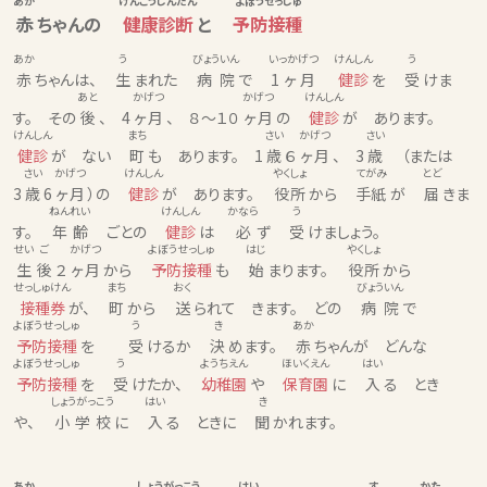
あか
けんこうしんだん
よぼうせっしゅ
赤
ちゃんの
健康診断
と
予防接種
あか
う
びょういん
いっかげつ
けんしん
う
赤
ちゃんは、
生
まれた
病院
で
1ヶ月
健診
を
受
けま
あと
かげつ
かげつ
けんしん
す。 その
後
、 4
ヶ月
、 ８〜１０
ヶ月
の
健診
が あります。
けんしん
まち
さい
かげつ
さい
健診
が ない
町
も あります。 1
歳
６
ヶ月
、 3
歳
（または
さい
かげつ
けんしん
やくしょ
てがみ
とど
3
歳
6
ヶ月
）の
健診
が あります。
役所
から
手紙
が
届
きま
ねんれい
けんしん
かなら
う
す。
年齢
ごとの
健診
は
必
ず
受
けましょう。
せい
ご
かげつ
よぼうせっしゅ
はじ
やくしょ
生
後
２
ヶ月
から
予防接種
も
始
まります。
役所
から
せっしゅけん
まち
おく
びょういん
接種券
が、
町
から
送
られて きます。 どの
病院
で
よぼうせっしゅ
う
き
あか
予防接種
を
受
けるか
決
めます。
赤
ちゃんが どんな
よぼうせっしゅ
う
ようちえん
ほいくえん
はい
予防接種
を
受
けたか、
幼稚園
や
保育園
に
入
る とき
しょうがっこう
はい
き
や、
小学校
に
入
る ときに
聞
かれます。
あか
しょうがっこう
はい
す
かた