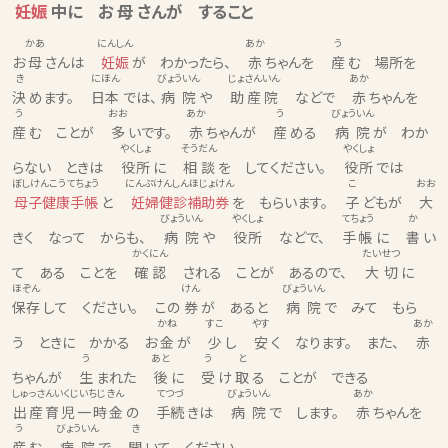
妊娠
中に お
母
さんが すること
かあ
にんしん
あか
う
お
母
さんは
妊娠
が わかったら、
赤
ちゃんを
産
む 場所を
き
にほん
びょういん
じょさんいん
あか
決
めます。
日本
では、
病院
や
助産院
などで
赤
ちゃんを
う
おお
あか
う
びょういん
産
む ことが
多
いです。
赤
ちゃんが
産
める
病院
が わか
やくしょ
そうだん
やくしょ
らない ときは
役所
に
相談
を してください。
役所
では
ぼしけんこうてちょう
にんぷけんしんほじょけん
こ
おお
母子健康手帳
と
妊婦健診補助券
を もらいます。
子
どもが
大
びょういん
やくしょ
てちょう
か
きく なって からも、
病院
や
役所
などで、
手帳
に
書
い
かくにん
たいせつ
て ある ことを
確認
される ことが あるので、
大切
に
ほぞん
けん
びょういん
保存
して ください。 この
券
が あると
病院
で みて もら
かね
すこ
やす
あか
う ときに かかる お
金
が
少
し
安
く なります。 また、
赤
う
あと
う
と
ちゃんが
生
まれた
後
に
受
け
取
る ことが できる
しゅっさんいくじいちじきん
てつづ
びょういん
あか
出産育児一時金
の
手続
きは
病院
で します。
赤
ちゃんを
う
びょういん
き
産
む
病院
で
聞
いて ください。