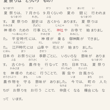
夏祭
りは どういう もの？
なつまつり
がつ
がつ
なつ
あいだ
い
夏祭
りは、 ７
月
から ９
月
くらいの
夏
の
間
に
行
われま
なつまつり
れきし
ふる
なつまつり
す。
夏祭
りの
歴史
は
古
くから あります。
夏祭
りは
かみさま
ぎょうじ
じんじゃ
てら
はじ
神様
の ための
行事
として、
神社
や お
寺
で
始
まりまし
へいあんじだい
かみさま
の
おみこし
た。
平安時代
には、
神様
が
乗
る
御神輿
が できまし
えどじだい
だし
はなび
はじ
た。
江戸時代
には
山車
や
花火
が
始
まり ました。
にほん
まつ
きせつ
いみ
日本
の お
祭
りには
季節
ごとに、 いろいろな
意味
が ありま
ふる
のうさく
い
にほん
なつまつり
す。
古
くから
農作
を
行
なって きた
日本
では、
夏祭
り
かみさま
い
がいちゅう
たいふう
を
神様
の ために
行
うことで、
害虫
や
台風
から
のうさくぶつ
まも
いみ
いま
まち
ひと
農作物
を
守
る
意味
が ありました。
今
では、
町
の
人
た
まつ
い
なかよ
きかい
ちが お
祭
りを お
行
う ことで、
仲良
く なる
機会
にも な
って います。