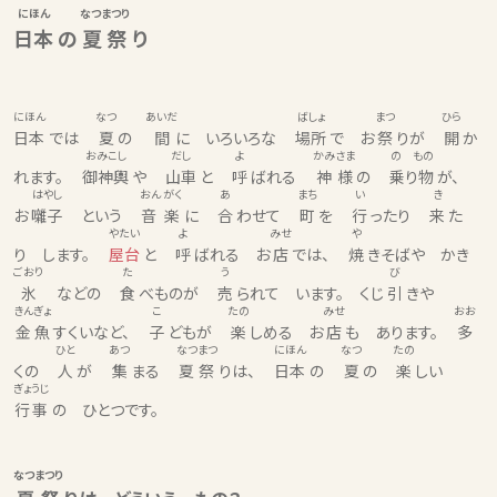
にほん
なつまつり
日本
の
夏祭
り
にほん
なつ
あいだ
ばしょ
まつ
ひら
日本
では
夏
の
間
に いろいろな
場所
で お
祭
りが
開
か
おみこし
だし
よ
かみさま
の もの
れます。
御神輿
や
山車
と
呼
ばれる
神様
の
乗り物
が、
はやし
おん がく
あ
まち
い
き
お
囃子
という
音 楽
に
合
わせて
町
を
行
ったり
来
た
やたい
よ
みせ
や
り します。
屋台
と
呼
ばれる お
店
では、
焼
きそばや かき
ごおり
た
う
び
氷
などの
食
べものが
売
られて います。 くじ
引
きや
きんぎょ
こ
たの
みせ
おお
金魚
すくいなど、
子
どもが
楽
しめる お
店
も あります。
多
ひと
あつ
なつまつ
にほん
なつ
たの
くの
人
が
集
まる
夏祭
りは、
日本
の
夏
の
楽
しい
ぎょうじ
行事
の ひとつです。
なつまつり