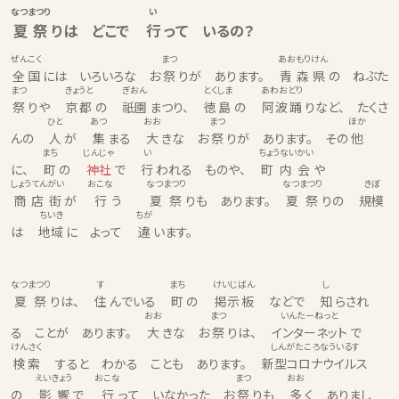
なつまつり
い
夏祭
りは どこで
行
って いるの？
ぜんこく
まつ
あおもりけん
全国
には いろいろな お
祭
りが あります。
青森県
の ねぶた
まつ
きょうと
ぎおん
とくしま
あわおどり
祭
りや
京都
の
祇園
まつり、
徳島
の
阿波踊
りなど、 たくさ
ひと
あつ
おお
まつ
ほか
んの
人
が
集
まる
大
きな お
祭
りが あります。 その
他
まち
じんじゃ
い
ちょうないかい
に、
町
の
神社
で
行
われる ものや、
町内会
や
しょうてんがい
おこな
なつまつり
なつまつり
きぼ
商店街
が
行
う
夏祭
りも あります。
夏祭
りの
規模
ちいき
ちが
は
地域
に よって
違
います。
なつまつり
す
まち
けいじばん
し
夏祭
りは、
住
んでいる
町
の
掲示板
などで
知
らされ
おお
まつ
いんたーねっと
る ことが あります。
大
きな お
祭
りは、
インターネット
で
けんさく
しんがたころなういるす
検索
すると わかる ことも あります。
新型コロナウイルス
えいきょう
おこな
まつ
おお
の
影響
で
行
って いなかった お
祭
りも
多
く ありまし