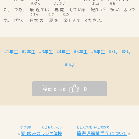
さいきん
さいかい
ばしょ
おお
た。 でも、
最近
では
再開
している
場所
が
多
い ようで
にほん
なつ
たの
す。 ぜひ、
日本
の
夏
を
楽
しんで ください。
#1年生
#2年生
#3年生
#4年生
#5年生
#6年生
#7月
#8月
#9月
0
なつやす
らじおたいそう
しょうがいじふくしてあて
«
夏休
みの
ラジオ体操
障害児福祉手当
に ついて
»