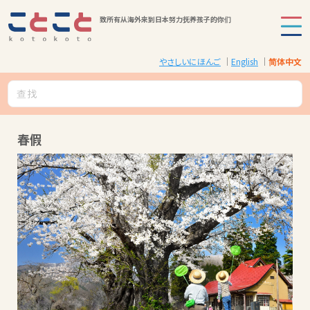
致所有从海外来到日本努力抚养孩子的你们
やさしいにほんご
English
简体中文
春假