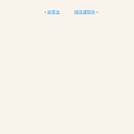
«
谢恩会
成绩通知单
»